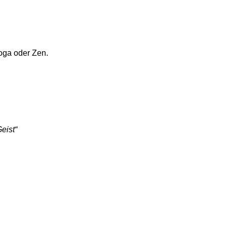
oga oder Zen.
eist“